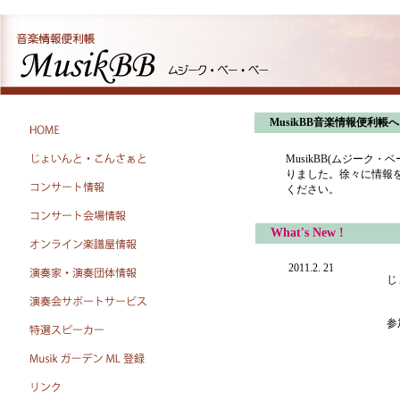
MusikBB音楽情報便利帳
MusikBB(ムジー
りました。徐々に情報を
ください。
What's New !
2011.2. 21
じ
2
参